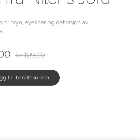
 til bryn, eyeliner og definisjon av
e.
,00
kr
109,00
gg til i handlekurven