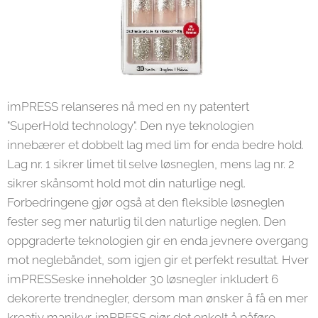
imPRESS relanseres nå med en ny patentert
"SuperHold technology". Den nye teknologien
innebærer et dobbelt lag med lim for enda bedre hold.
Lag nr. 1 sikrer limet til selve løsneglen, mens lag nr. 2
sikrer skånsomt hold mot din naturlige negl.
Forbedringene gjør også at den fleksible løsneglen
fester seg mer naturlig til den naturlige neglen. Den
oppgraderte teknologien gir en enda jevnere overgang
mot neglebåndet, som igjen gir et perfekt resultat. Hver
imPRESSeske inneholder 30 løsnegler inkludert 6
dekorerte trendnegler, dersom man ønsker å få en mer
kreativ manikyr. imPRESS gjør det enkelt å påføre